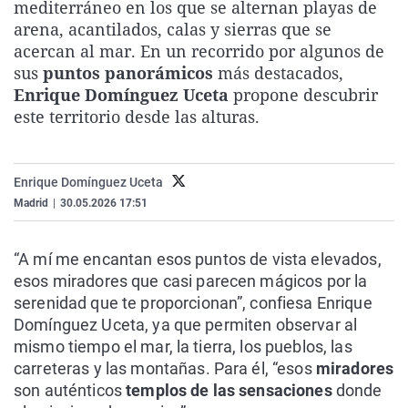
mediterráneo en los que se alternan playas de
La rosa de los vientos
Caso
Extremadura
Virales
arena, acantilados, calas y sierras que se
Gente viajera
Retornados
Galicia
Televisión
acercan al mar. En un recorrido por algunos de
sus
puntos panorámicos
más destacados,
Como el perro y el gat
Equipo de investigaci
La Rioja
Elecciones
Enrique Domínguez Uceta
propone descubrir
Operación Viuda Negr
Navarra
este territorio desde las alturas.
País Vasco
Enrique Domínguez Uceta
Madrid
|
30.05.2026 17:51
“A mí me encantan esos puntos de vista elevados,
esos miradores que casi parecen mágicos por la
serenidad que te proporcionan”, confiesa Enrique
Domínguez Uceta, ya que permiten observar al
mismo tiempo el mar, la tierra, los pueblos, las
carreteras y las montañas. Para él, “esos
miradores
son auténticos
templos de las sensaciones
donde