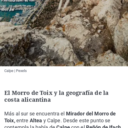
Calpe | Pexels
El Morro de Toix y la geografía de la
costa alicantina
Más al sur se encuentra el
Mirador del Morro de
Toix,
entre
Altea
y Calpe. Desde este punto se
contempla la bahía de
Calpe
con el
Peñón de Ifach