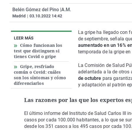
Belén Gómez del Pino |
A.M.
Madrid
|
03.10.2022 14:42
La gripe ha llegado con fu
LEER MÁS
de septiembre, señala q
Cómo funcionan los
aumentado en un 16% en
test que distinguen si
temporada de la gripe en
tienes Covid o gripe
La Comisión de Salud Pú
Gripe, resfriado
adelantada a la de otro
común o Covid: cuáles
son los síntomas y cómo
de octubre
para garantiza
diferenciarlos
y adaptación al patrón e
Las razones por las que los expertos e
El último informe del Instituto de Salud Carlos III i
casos por cada 100.000 habitantes, a lo que se s
desde los 351 casos a los 495 casos por cada 100.