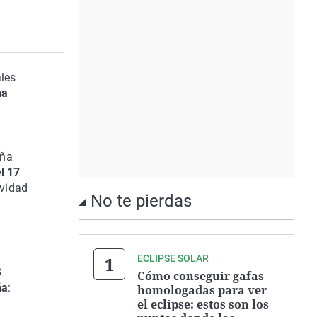
ales
ha
aña
l 17
ividad
No te pierdas
ECLIPSE SOLAR
8
Cómo conseguir gafas
ña
:
homologadas para ver
el eclipse: estos son los