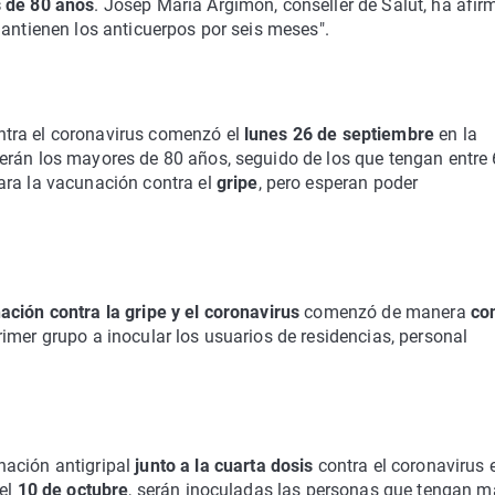
 de 80 años
. Josep Maria Argimon, conseller de Salut, ha afi
mantienen los anticuerpos por seis meses".
tra el coronavirus comenzó el
lunes 26 de septiembre
en la
erán los mayores de 80 años, seguido de los que tengan entre 
ra la vacunación contra el
gripe
, pero esperan poder
ación contra la gripe y el coronavirus
comenzó de manera
co
rimer grupo a inocular los usuarios de residencias, personal
nación antigripal
junto a la cuarta dosis
contra el coronavirus 
 el
10 de octubre
, serán inoculadas las personas que tengan m