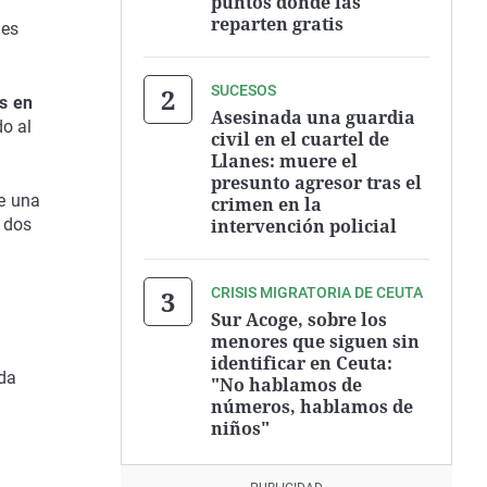
puntos donde las
reparten gratis
les
SUCESOS
es en
Asesinada una guardia
do al
civil en el cuartel de
Llanes: muere el
presunto agresor tras el
e una
crimen en la
s dos
intervención policial
CRISIS MIGRATORIA DE CEUTA
Sur Acoge, sobre los
menores que siguen sin
identificar en Ceuta:
ada
"No hablamos de
números, hablamos de
niños"