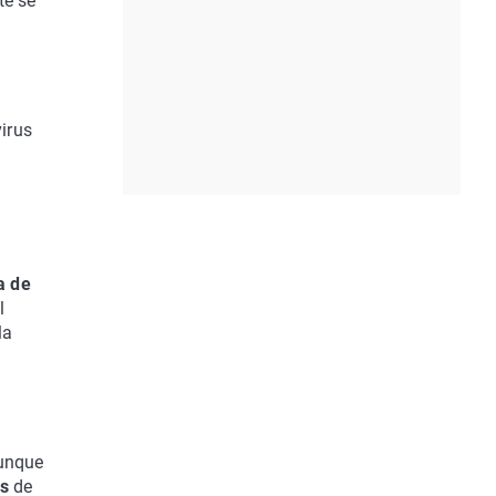
te se
virus
a de
l
la
aunque
is
de