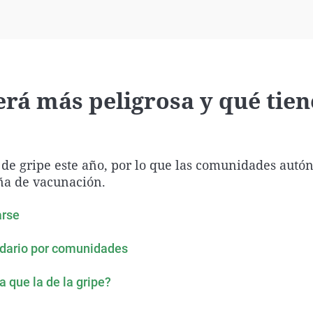
Virales
Televisión
Elecciones
será más peligrosa y qué tie
de gripe este año, por lo que las comunidades autó
ña de vacunación.
arse
ndario por comunidades
 que la de la gripe?