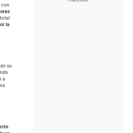
á con
ores
total
ir la
rán su
ando
á a
era
erzo