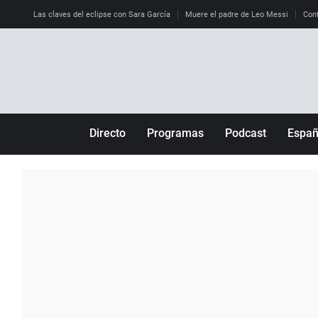
Las claves del eclipse con Sara García
Muere el padre de Leo Messi
Cont
Directo
Programas
Podcast
Espa
Más de uno
Los Perseguidos
Andalucía
Por fin
Malas decisiones
Aragón
Julia en la onda
Expedientes del más allá
Baleares
La brújula
El viaje del Guernica
Cantabria
Radioestadio
Invisibles
Cataluña
Radioestadio noche
Prohibido morirse
Comunidad de M
El colegio invisible
Esto no ha pasado
Comunitat Vale