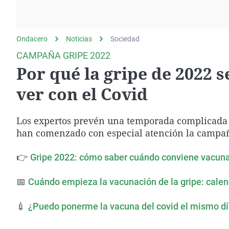
La rosa de los vientos
Caso
Extremadura
Gente viajera
Retornados
Galicia
Ondacero
Noticias
Como el perro y el
Sociedad
Equipo de investigación
La Rioja
gato
CAMPAÑA GRIPE 2022
Operación Viuda
Navarra
Por qué la gripe de 2022 
Negra
País Vasco
ver con el Covid
Los expertos prevén una temporada complicada 
han comenzado con especial atención la campa
👉
Gripe 2022: cómo saber cuándo conviene vacun
📅
Cuándo empieza la vacunación de la gripe: cale
💉
¿Puedo ponerme la vacuna del covid el mismo día