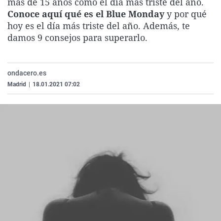
más de 15 años como el día más triste del año.
La rosa de los vientos
Caso
Extremadura
Virales
Conoce aquí qué es el Blue Monday
y por qué
hoy es el día más triste del año. Además, te
Gente viajera
Retornados
Galicia
Televisión
damos 9 consejos para superarlo.
Como el perro y el gat
Equipo de investigaci
La Rioja
Elecciones
Operación Viuda Negr
Navarra
ondacero.es
País Vasco
Madrid
|
18.01.2021 07:02