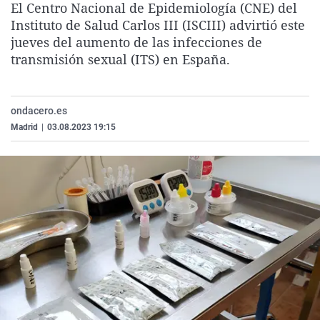
El Centro Nacional de Epidemiología (CNE) del
La rosa de los vientos
Caso
Extremadura
Virales
Instituto de Salud Carlos III (ISCIII) advirtió este
Gente viajera
Retornados
Galicia
Televisión
jueves del aumento de las infecciones de
transmisión sexual (ITS) en España.
Como el perro y el gat
Equipo de investigaci
La Rioja
Elecciones
Operación Viuda Negr
Navarra
ondacero.es
País Vasco
Madrid
|
03.08.2023 19:15