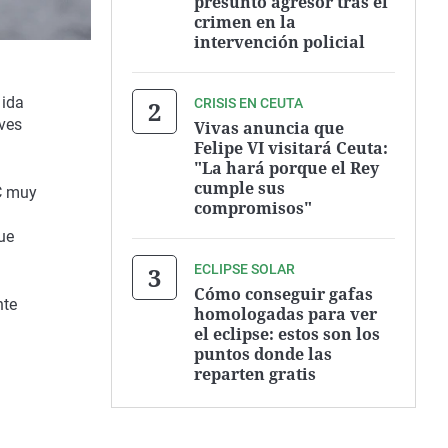
presunto agresor tras el
crimen en la
intervención policial
dida
CRISIS EN CEUTA
aves
Vivas anuncia que
Felipe VI visitará Ceuta:
"La hará porque el Rey
cumple sus
°C muy
compromisos"
ue
.
ECLIPSE SOLAR
Cómo conseguir gafas
nte
homologadas para ver
el eclipse: estos son los
puntos donde las
reparten gratis