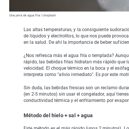
Una jarra de agua fría | Unsplash
Las altas temperaturas, y la consiguiente sudorac
de líquidos y electrolitos, lo que nos puede provoc
en la salud. De ahí la importancia de beber sufici
¿Nos refresca más el agua fría o templada? Aunque 
rápido, las bebidas frías hidratan más rápido que 
velocidad. El choque térmico en la boca y el esófag
interpreta como "alivio inmediato". Es por este mo
Sin duda, las bebidas frescas son un reclamo duran
(en 2-5 minutos) sin usar el congelador, aquí tien
conductividad térmica y el enfriamiento por evapor
Método del hielo + sal + agua
Este método es el más rápido (unos 2 minutos). Lo