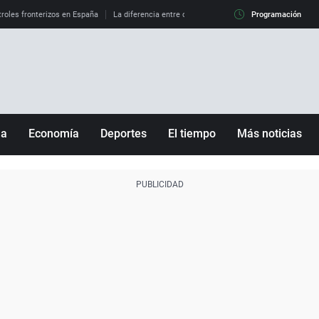
roles fronterizos en España
La diferencia entre observar el eclipse al 99% y al 100%
Programación
ña
Economía
Deportes
El tiempo
Más noticias
Fútbol
Sociedad
Baloncesto
Mundo
Tenis
Salud
Motor
Cultura
Ciencia y Tecnología
adrid
Gastronomía
nciana
Medio ambiente