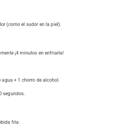
or (como el sudor en la piel).
amente ¡4 minutos en enfriarla!
e agua + 1 chorro de alcohol.
30 segundos.
bida fría: