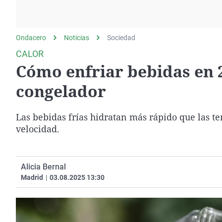
La rosa de los vientos
Caso
Extremadura
Gente viajera
Retornados
Galicia
Ondacero
Noticias
Como el perro y el
Sociedad
Equipo de investigación
La Rioja
gato
CALOR
Operación Viuda
Navarra
Cómo enfriar bebidas en 2
Negra
País Vasco
congelador
Las bebidas frías hidratan más rápido que las t
velocidad.
Alicia Bernal
Madrid
|
03.08.2025 13:30