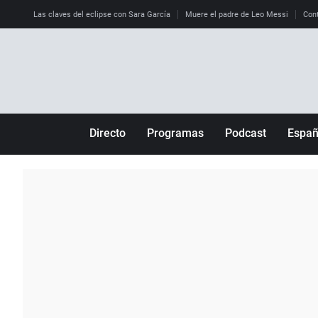
Las claves del eclipse con Sara García
Muere el padre de Leo Messi
Cont
Directo
Programas
Podcast
Espa
Más de uno
Los Perseguidos
Andalucía
Por fin
Malas decisiones
Aragón
Julia en la onda
Expedientes del más allá
Baleares
La brújula
El viaje del Guernica
Cantabria
Radioestadio
Invisibles
Cataluña
Radioestadio noche
Prohibido morirse
Comunidad de M
El colegio invisible
Esto no ha pasado
Comunitat Vale