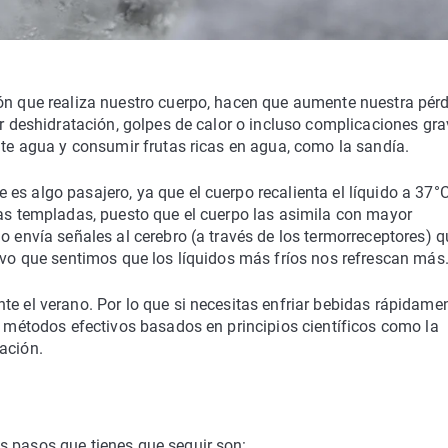
ión que realiza nuestro cuerpo, hacen que aumente nuestra pér
ar deshidratación, golpes de calor o incluso complicaciones gr
ente agua y consumir frutas ricas en agua, como la sandía.
es algo pasajero, ya que el cuerpo recalienta el líquido a 37
las templadas, puesto que el cuerpo las asimila con mayor
o envía señales al cerebro (a través de los termorreceptores) q
tivo que sentimos que los líquidos más fríos nos refrescan más
te el verano. Por lo que si necesitas enfriar bebidas rápidame
es métodos efectivos basados en principios científicos como la
ación.
s pasos que tienes que seguir son: