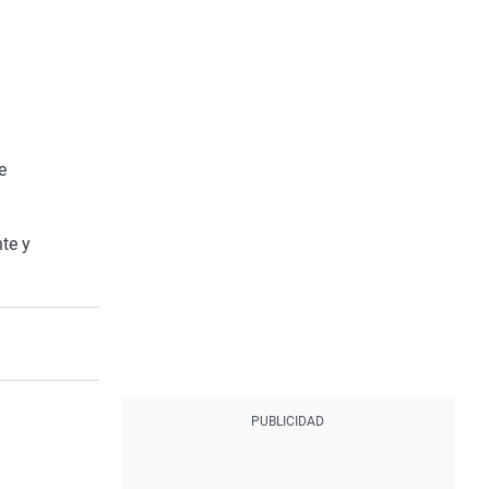
e
te y