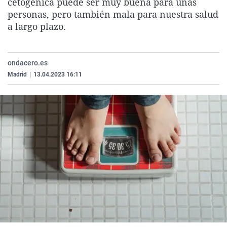
cetogénica puede ser muy buena para unas
La rosa de los vientos
Caso
Extremadura
Virales
personas, pero también mala para nuestra salud
a largo plazo.
Gente viajera
Retornados
Galicia
Televisión
Como el perro y el gat
Equipo de investigaci
La Rioja
Elecciones
Operación Viuda Negr
Navarra
ondacero.es
Madrid
|
13.04.2023 16:11
País Vasco