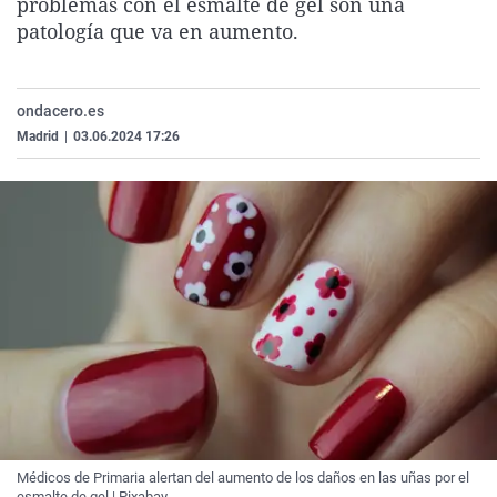
problemas con el esmalte de gel son una
La rosa de los vientos
Caso
Extremadura
Virales
patología que va en aumento.
Gente viajera
Retornados
Galicia
Televisión
Como el perro y el gat
Equipo de investigaci
La Rioja
Elecciones
ondacero.es
Operación Viuda Negr
Navarra
Madrid
|
03.06.2024 17:26
País Vasco
Médicos de Primaria alertan del aumento de los daños en las uñas por el
esmalte de gel | Pixabay