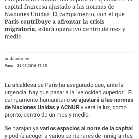
La rosa de los vientos
Caso
Extremadura
Virales
capital francesa ajustado a las normas de
Naciones Unidas. El campamento, con el que
Gente viajera
Retornados
Galicia
Televisión
París contribuye a afrontar la crisis
Como el perro y el gat
Equipo de investigaci
La Rioja
Elecciones
migratoria
, estará operativo dentro de mes y
medio.
Operación Viuda Negr
Navarra
País Vasco
ondacero.es
París
|
31.05.2016 17:25
La alcaldesa de París ha asegurado que, ante la
urgencia, hay que pasar a la "velocidad superior". El
campamento humanitario
se ajustará a las normas
de Naciones Unidas y ACNUR
y verá la luz, como
pronto, dentro de un mes y medio.
Se barajan ya
varios espacios al norte de la capital
y podría acoger a varios centenares de inmigrantes,