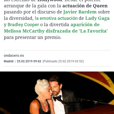
La rosa de los vientos
Caso
Extremadura
Virales
arranque de la gala con la
actuación de Queen
pasando por el discurso de
Javier Bardem
sobre
Gente viajera
Retornados
Galicia
Televisión
la diversidad,
de
Lady Gaga
la emotiva actuación
Como el perro y el gat
Equipo de investigaci
La Rioja
Elecciones
y
o la divertida
aparición de
Bradley Cooper
Melissa McCarthy disfrazada de 'La Favorita'
Operación Viuda Negr
Navarra
para presentar un premio.
País Vasco
ondacero.es
Madrid
|
25.02.2019 09:42
(Publicado 25.02.2019 03:52)