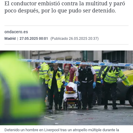
El conductor embistió contra la multitud y paró
La rosa de los vientos
Caso
Extremadura
Virales
poco después, por lo que pudo ser detenido.
Gente viajera
Retornados
Galicia
Televisión
Como el perro y el gat
Equipo de investigaci
La Rioja
Elecciones
ondacero.es
Operación Viuda Negr
Navarra
Madrid
|
27.05.2025 00:01
(Publicado 26.05.2025 20:37)
País Vasco
Detenido un hombre en Liverpool tras un atropello múltiple durante la