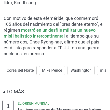
líder, Kim Il-sung.
Con motivo de esta efeméride, que conmemoró
105 años del nacimiento del "presidente eterno", el
régimen
mostró en un desfile militar un nuevo
misil balístico intercontinental
al tiempo que su
número dos, Choe Ryong-hae, afirmó que el país
está listo para responder a EE.UU. en una guerra
nuclear si es preciso.
Corea del Norte
Mike Pence
Washington
misil 
LO MÁS
EL ORDEN MUNDIAL
Las tres razones de Marruecos para haber