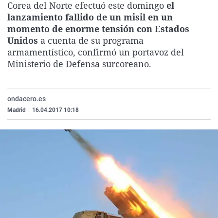
Corea del Norte efectuó este domingo
el
La rosa de los vientos
Caso
Extremadura
Virales
lanzamiento fallido de un misil en un
Gente viajera
Retornados
Galicia
Televisión
momento de enorme tensión con Estados
Unidos
a cuenta de su programa
Como el perro y el gat
Equipo de investigaci
La Rioja
Elecciones
armamentístico, confirmó un portavoz del
Operación Viuda Negr
Navarra
Ministerio de Defensa surcoreano.
País Vasco
ondacero.es
Madrid
|
16.04.2017 10:18