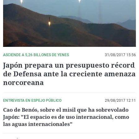
La rosa de los vientos
Caso
Extremadura
Virales
Gente viajera
Retornados
Galicia
Televisión
Como el perro y el gat
Equipo de investigaci
La Rioja
Elecciones
Operación Viuda Negr
Navarra
País Vasco
ASCIENDE A 5,26 BILLONES DE YENES
31/08/2017 15:56
Japón prepara un presupuesto récord
de Defensa ante la creciente amenaza
norcoreana
ENTREVISTA EN ESPEJO PÚBLICO
29/08/2017 12:11
Cao de Benós, sobre el misil que ha sobrevolado
Japón: "El espacio es de uso internacional, como
las aguas internacionales"