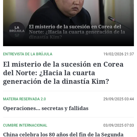
La rosa de los vientos
Caso
Extremadura
Virales
Gente viajera
Retornados
Galicia
Televisión
Como el perro y el gat
Equipo de investigaci
La Rioja
Elecciones
Operación Viuda Negr
Navarra
País Vasco
ENTREVISTA DE LA BRÚJULA
19/02/2026 21:37
El misterio de la sucesión en Corea
del Norte: ¿Hacia la cuarta
generación de la dinastía Kim?
MATERIA RESERVADA 2.0
29/09/2025 03:44
Operaciones... secretas y fallidas
CUMBRE INTERNACIONAL
03/09/2025 07:03
China celebra los 80 años del fin de la Segunda