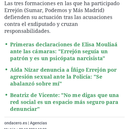
Las tres formaciones en las que ha participado
La rosa de los vientos
Caso
Extremadura
Virales
Errejón (Sumar, Podemos y Más Madrid)
Gente viajera
Retornados
Galicia
Televisión
defienden su actuación tras las acusaciones
contra el exdiputado y cruzan
Como el perro y el gat
Equipo de investigaci
La Rioja
Elecciones
responsabilidades.
Operación Viuda Negr
Navarra
Primeras declaraciones de Elisa Mouliaá
País Vasco
ante las cámaras: "Errejón seguía un
patrón y es un psicópata narcisista"
Aída Nízar denuncia a Íñigo Errejón por
agresión sexual ante la Policía: "Se
abalanzó sobre mí"
Beatriz de Vicente: "No me digas que una
red social es un espacio más seguro para
denunciar"
ondacero.es | Agencias