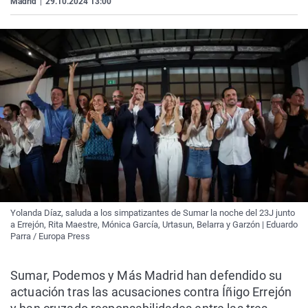
Madrid
|
29.10.2024 13:00
Yolanda Díaz, saluda a los simpatizantes de Sumar la noche del 23J junto
a Errejón, Rita Maestre, Mónica García, Urtasun, Belarra y Garzón | Eduardo
Parra / Europa Press
Sumar, Podemos y Más Madrid han defendido su
actuación tras las acusaciones contra Íñigo Errejón