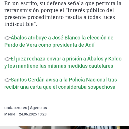
En un escrito, su defensa señala que permita la
La rosa de los vientos
Caso
Extremadura
Virales
retransmisión porque el "interés público del
Gente viajera
Retornados
Galicia
Televisión
presente procedimiento resulta a todas luces
indiscutible".
Como el perro y el gat
Equipo de investigaci
La Rioja
Elecciones
Operación Viuda Negr
Navarra
👉
Ábalos atribuye a José Blanco la elección de
Pardo de Vera como presidenta de Adif
País Vasco
👉
El juez rechaza enviar a prisión a Ábalos y Koldo
y les mantiene las mismas medidas cautelares
👉
Santos Cerdán avisa a la Policía Nacional tras
recibir una carta que él consideraba sospechosa
ondacero.es | Agencias
Madrid
|
24.06.2025 13:29