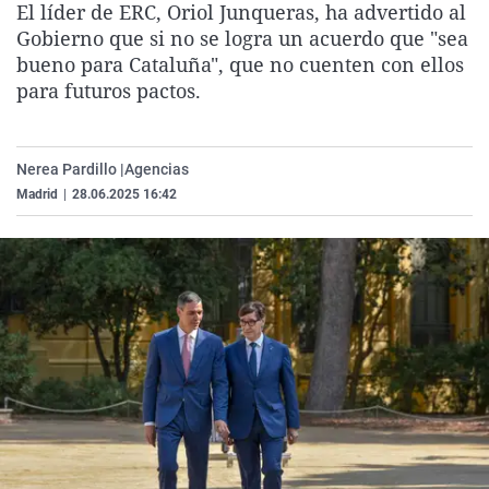
El líder de ERC, Oriol Junqueras, ha advertido al
La rosa de los vientos
Caso
Extremadura
Virales
Gobierno que si no se logra un acuerdo que "sea
Gente viajera
Retornados
Galicia
Televisión
bueno para Cataluña", que no cuenten con ellos
para futuros pactos.
Como el perro y el gat
Equipo de investigaci
La Rioja
Elecciones
Operación Viuda Negr
Navarra
Nerea Pardillo |
Agencias
País Vasco
Madrid
|
28.06.2025 16:42