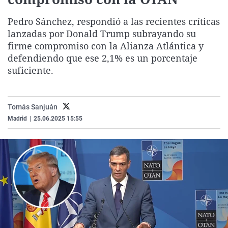
La rosa de los vientos
Caso
Extremadura
Virales
Pedro Sánchez, respondió a las recientes críticas
Gente viajera
Retornados
Galicia
Televisión
lanzadas por Donald Trump subrayando su
Como el perro y el gat
Equipo de investigaci
La Rioja
Elecciones
firme compromiso con la Alianza Atlántica y
defendiendo que ese 2,1% es un porcentaje
Operación Viuda Negr
Navarra
suficiente.
País Vasco
Tomás Sanjuán
Madrid
|
25.06.2025 15:55