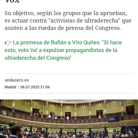
La rosa de los vientos
Caso
Extremadura
Virales
Su objetivo, según los grupos que la aprueban,
Gente viajera
Retornados
Galicia
Televisión
es actuar contra "activistas de ultraderecha" que
Como el perro y el gat
Equipo de investigaci
La Rioja
Elecciones
asisten a las ruedas de prensa del Congreso.
Operación Viuda Negr
Navarra
👉
La promesa de Rufián a Vito Quiles: "Si hace
País Vasco
esto, voto 'no' a expulsar propagandistas de la
ultraderecha del Congreso"
ondacero.es
Madrid
|
08.07.2025 21:06