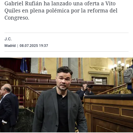
Gabriel Rufián ha lanzado una oferta a Vito
La rosa de los vientos
Caso
Extremadura
Virales
Quiles en plena polémica por la reforma del
Gente viajera
Retornados
Galicia
Televisión
Congreso.
Como el perro y el gat
Equipo de investigaci
La Rioja
Elecciones
Operación Viuda Negr
Navarra
J.C.
Madrid
|
08.07.2025 19:37
País Vasco