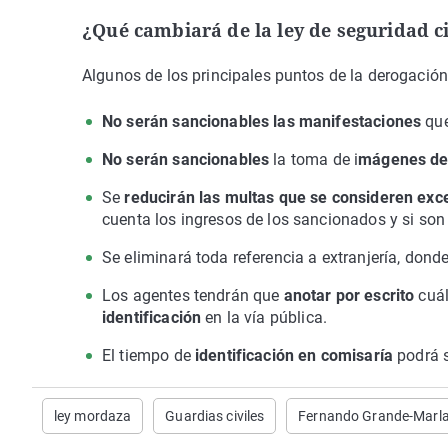
¿Qué cambiará de la ley de seguridad 
Algunos de los principales puntos de la derogación 
No serán sancionables las manifestaciones
qu
No serán sancionables
la toma de i
mágenes de 
Se
reducirán las multas que se consideren exc
cuenta los ingresos de los sancionados y si so
Se eliminará toda referencia a extranjería, don
Los agentes tendrán que
anotar por escrito
cuál
identificación
en la vía pública.
El tiempo de
identificación en comisaría
podrá 
ley mordaza
Guardias civiles
Fernando Grande-Marl