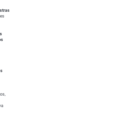
stras
les
os
os
as
os,
y
va