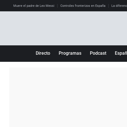
Muere el padre de Leo Messi
Controles fronterizos en España
La diferenc
Directo
Programas
Podcast
Espa
Más de uno
Los Perseguidos
Andalucía
Por fin
Malas decisiones
Aragón
Julia en la onda
Expedientes del más allá
Baleares
La brújula
El viaje del Guernica
Cantabria
Radioestadio
Invisibles
Cataluña
Radioestadio noche
Prohibido morirse
Comunidad de M
El colegio invisible
Esto no ha pasado
Comunitat Vale