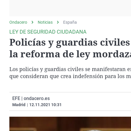
La rosa de los vientos
Caso
Extremadura
Gente viajera
Retornados
Galicia
Ondacero
Noticias
Como el perro y el
España
Equipo de investigación
La Rioja
gato
LEY DE SEGURIDAD CIUDADANA
Operación Viuda
Navarra
Policías y guardias civile
Negra
País Vasco
la reforma de ley mordaz
Los policías y guardias civiles se manifestaran 
que consideran que crea indefensión para los m
EFE | ondacero.es
Madrid
|
12.11.2021 10:31