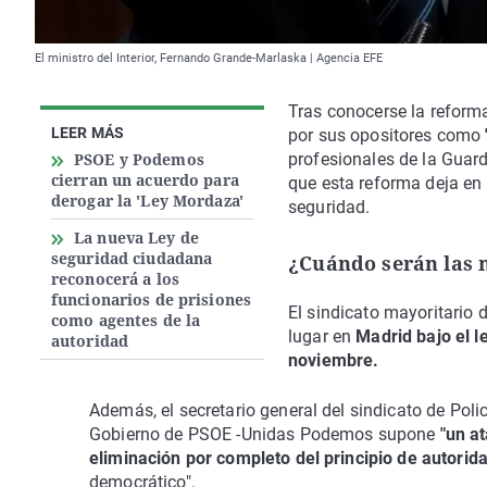
El ministro del Interior, Fernando Grande-Marlaska | Agencia EFE
Tras conocerse la reforma
LEER MÁS
por sus opositores como
PSOE y Podemos
profesionales de la Guar
cierran un acuerdo para
que esta reforma deja en
derogar la 'Ley Mordaza'
seguridad.
La nueva Ley de
seguridad ciudadana
¿Cuándo serán las 
reconocerá a los
funcionarios de prisiones
El sindicato mayoritario 
como agentes de la
lugar en
Madrid bajo el l
autoridad
noviembre.
Además, el secretario general del sindicato de Poli
Gobierno de PSOE -Unidas Podemos supone
"un a
eliminación por completo del principio de autorid
democrático".