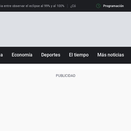
ia entre observar el eclipse al 99% y al 100%
¿Cómo es llegar a Italia con controles fro
Programación
ña
Economía
Deportes
El tiempo
Más noticias
Fútbol
Sociedad
Baloncesto
Mundo
Tenis
Salud
Motor
Cultura
Ciencia y Tecnología
adrid
Gastronomía
nciana
Medio ambiente