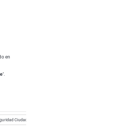
do en
e'
.
eguridad Ciudadana