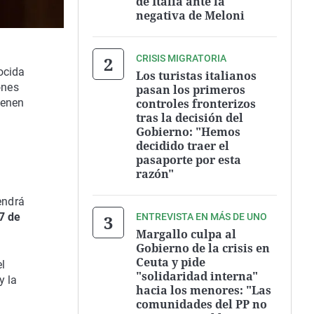
de Italia ante la
negativa de Meloni
CRISIS MIGRATORIA
ocida
Los turistas italianos
ones
pasan los primeros
controles fronterizos
ienen
tras la decisión del
Gobierno: "Hemos
decidido traer el
pasaporte por esta
razón"
endrá
7 de
ENTREVISTA EN MÁS DE UNO
Margallo culpa al
Gobierno de la crisis en
Ceuta y pide
el
"solidaridad interna"
y la
hacia los menores: "Las
comunidades del PP no