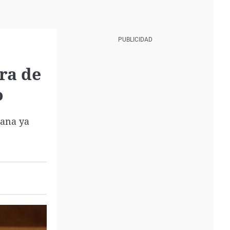
ra de
o
dana ya