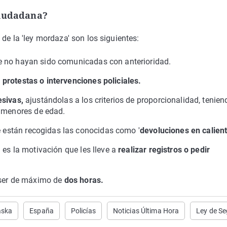
ciudadana?
de la 'ley mordaza' son los siguientes:
e no hayan sido comunicadas con anterioridad.
protestas o intervenciones policiales.
esivas,
ajustándolas a los criterios de proporcionalidad, tenien
n menores de edad.
de están recogidas las conocidas como '
devoluciones en calient
 es la motivación que les lleve a
realizar registros o pedir
ser de máximo de
dos horas.
aska
España
Policías
Noticias Última Hora
Ley de S