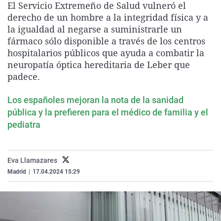
El Servicio Extremeño de Salud vulneró el
La rosa de los vientos
Caso
Extremadura
Virales
derecho de un hombre a la integridad física y a
Gente viajera
Retornados
Galicia
Televisión
la igualdad al negarse a suministrarle un
fármaco sólo disponible a través de los centros
Como el perro y el gat
Equipo de investigaci
La Rioja
Elecciones
hospitalarios públicos que ayuda a combatir la
Operación Viuda Negr
Navarra
neuropatía óptica hereditaria de Leber que
padece.
País Vasco
Los españoles mejoran la nota de la sanidad
pública y la prefieren para el médico de familia y el
pediatra
Eva Llamazares
Madrid
|
17.04.2024 15:29