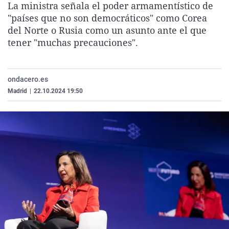
La ministra señala el poder armamentístico de
La rosa de los vientos
Caso
Extremadura
Virales
"países que no son democráticos" como Corea
Gente viajera
Retornados
Galicia
Televisión
del Norte o Rusia como un asunto ante el que
tener "muchas precauciones".
Como el perro y el gat
Equipo de investigaci
La Rioja
Elecciones
Operación Viuda Negr
Navarra
ondacero.es
País Vasco
Madrid
|
22.10.2024 19:50