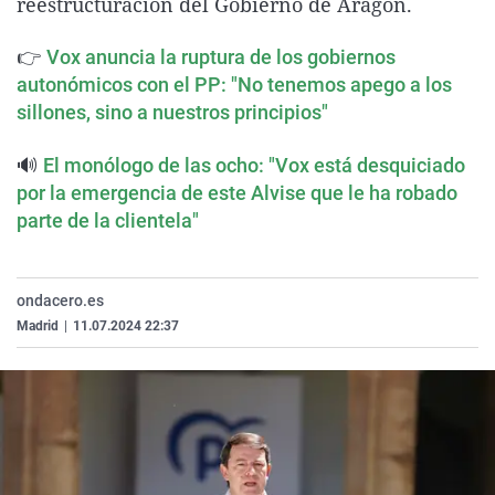
reestructuración del Gobierno de Aragón.
La rosa de los vientos
Caso
Extremadura
Virales
👉
Vox anuncia la ruptura de los gobiernos
Gente viajera
Retornados
Galicia
Televisión
autonómicos con el PP: "No tenemos apego a los
Como el perro y el gat
Equipo de investigaci
La Rioja
Elecciones
sillones, sino a nuestros principios"
Operación Viuda Negr
Navarra
🔊
El monólogo de las ocho: "Vox está desquiciado
País Vasco
por la emergencia de este Alvise que le ha robado
parte de la clientela"
ondacero.es
Madrid
|
11.07.2024 22:37