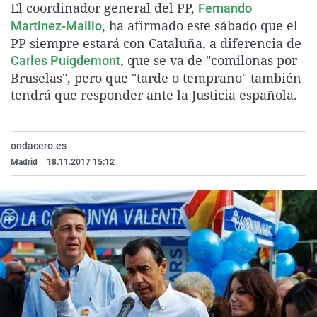
El coordinador general del PP,
Fernando
La rosa de los vientos
Caso
Extremadura
Virales
, ha afirmado este sábado que el
Martinez-Maillo
Gente viajera
Retornados
Galicia
Televisión
PP siempre estará con Cataluña, a diferencia de
, que se va de "comilonas por
Carles Puigdemont
Como el perro y el gat
Equipo de investigaci
La Rioja
Elecciones
Bruselas", pero que "tarde o temprano" también
Operación Viuda Negr
Navarra
tendrá que responder ante la Justicia española.
País Vasco
ondacero.es
Madrid
|
18.11.2017 15:12