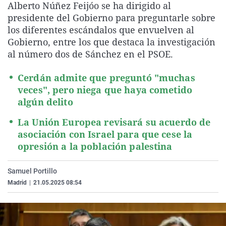
Alberto Núñez Feijóo se ha dirigido al
La rosa de los vientos
Caso
Extremadura
Virales
presidente del Gobierno para preguntarle sobre
Gente viajera
Retornados
Galicia
Televisión
los diferentes escándalos que envuelven al
Gobierno, entre los que destaca la investigación
Como el perro y el gat
Equipo de investigaci
La Rioja
Elecciones
al número dos de Sánchez en el PSOE.
Operación Viuda Negr
Navarra
Cerdán admite que preguntó "muchas
País Vasco
veces", pero niega que haya cometido
algún delito
La Unión Europea revisará su acuerdo de
asociación con Israel para que cese la
opresión a la población palestina
Samuel Portillo
Madrid
|
21.05.2025 08:54