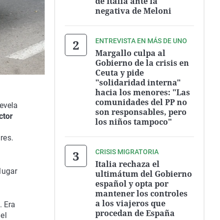
de Italia ante la
negativa de Meloni
ENTREVISTA EN MÁS DE UNO
Margallo culpa al
Gobierno de la crisis en
Ceuta y pide
"solidaridad interna"
hacia los menores: "Las
comunidades del PP no
revela
son responsables, pero
ctor
los niños tampoco"
res.
CRISIS MIGRATORIA
Italia rechaza el
lugar
ultimátum del Gobierno
español y opta por
mantener los controles
a los viajeros que
. Era
procedan de España
el