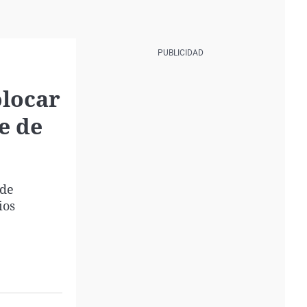
olocar
e de
 de
ios