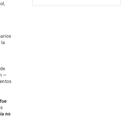
ol,
arios
 la
de
n —
ientos
 fue
os
ía no