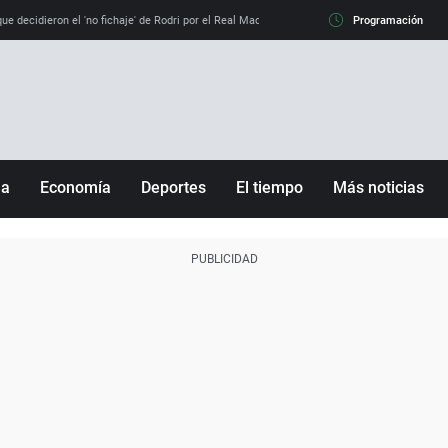
e decidieron el 'no fichaje' de Rodri por el Real Madrid y su 'sí' al Barça
Programación
La llamada de
ña
Economía
Deportes
El tiempo
Más noticias
Fútbol
Sociedad
Baloncesto
Mundo
Tenis
Salud
Motor
Cultura
Ciencia y Tecnología
adrid
Gastronomía
nciana
Medio ambiente