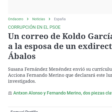
La rosa de los vientos
Caso
Extremadura
Gente viajera
Retornados
Galicia
Ondacero
Noticias
Como el perro y el
España
Equipo de investigación
La Rioja
gato
CORRUPCIÓN EN EL PSOE
Operación Viuda
Navarra
Un correo de Koldo Garcí
Negra
País Vasco
a la esposa de un exdirect
Ábalos
Susana Fernández Menéndez envió su currículum 
Acciona Fernando Merino que declarará este lu
investigados.
⚖️
Antxon Alonso y Fernando Merino, dos piezas cla