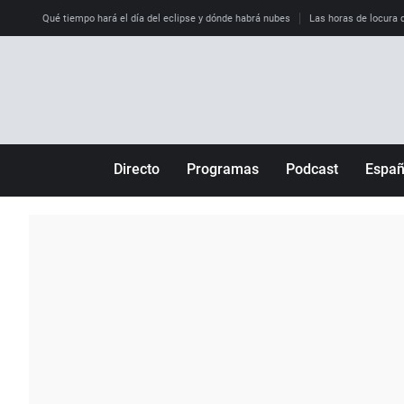
Qué tiempo hará el día del eclipse y dónde habrá nubes
Las horas de locura qu
Directo
Programas
Podcast
Espa
Más de uno
Los Perseguidos
Andalucía
Por fin
Malas decisiones
Aragón
Julia en la onda
Expedientes del más allá
Baleares
La brújula
El viaje del Guernica
Cantabria
Radioestadio
Invisibles
Cataluña
Radioestadio noche
Prohibido morirse
Comunidad de M
El colegio invisible
Esto no ha pasado
Comunitat Vale