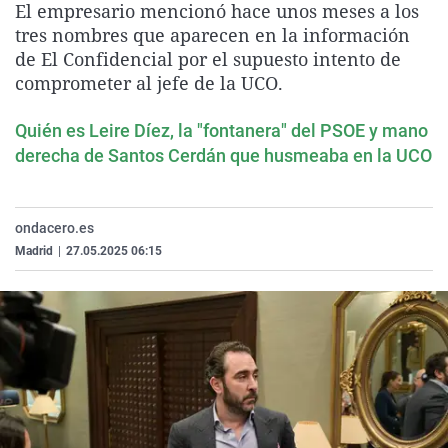
El empresario mencionó hace unos meses a los
La rosa de los vientos
Caso
Extremadura
Virales
tres nombres que aparecen en la información
Gente viajera
Retornados
Galicia
Televisión
de El Confidencial por el supuesto intento de
comprometer al jefe de la UCO.
Como el perro y el gat
Equipo de investigaci
La Rioja
Elecciones
Operación Viuda Negr
Navarra
Quién es Leire Díez, la "fontanera" del PSOE y mano
derecha de Santos Cerdán que husmeaba en la UCO
País Vasco
ondacero.es
Madrid
|
27.05.2025 06:15