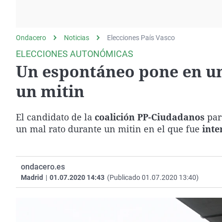
La rosa de los vientos
Caso
Extremadura
Gente viajera
Retornados
Galicia
Ondacero
Noticias
Como el perro y el
Elecciones País Vasco
Equipo de investigación
La Rioja
gato
ELECCIONES AUTONÓMICAS
Operación Viuda
Navarra
Un espontáneo pone en un
Negra
País Vasco
un mitin
El candidato de la
coalición PP-Ciudadanos
par
un mal rato durante un mitin en el que fue
inte
ondacero.es
Madrid
|
01.07.2020 14:43
(Publicado 01.07.2020 13:40)