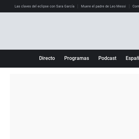
Las claves del eclipse con Sara García
Muere el padre de Leo Messi
Cont
Directo
Programas
Podcast
Espa
Más de uno
Los Perseguidos
Andalucía
Por fin
Malas decisiones
Aragón
Julia en la onda
Expedientes del más allá
Baleares
La brújula
El viaje del Guernica
Cantabria
Radioestadio
Invisibles
Cataluña
Radioestadio noche
Prohibido morirse
Comunidad de M
El colegio invisible
Esto no ha pasado
Comunitat Vale