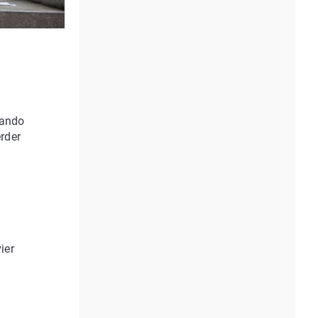
ando
rder
ier