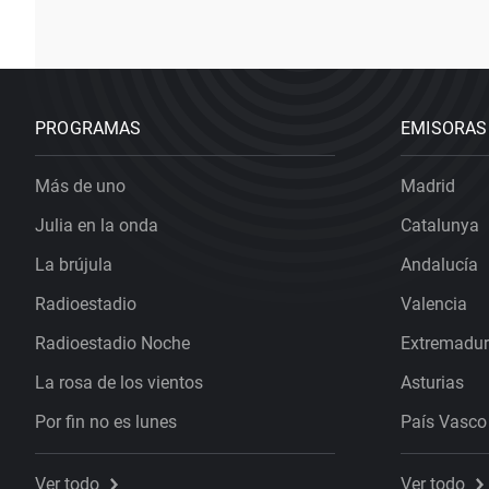
PROGRAMAS
EMISORAS
Más de uno
Madrid
Julia en la onda
Catalunya
La brújula
Andalucía
Radioestadio
Valencia
Radioestadio Noche
Extremadu
La rosa de los vientos
Asturias
Por fin no es lunes
País Vasco
Ver todo
Ver todo