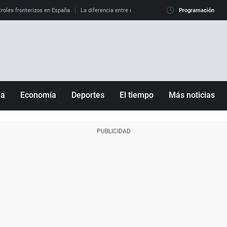
roles fronterizos en España
La diferencia entre observar el eclipse al 99% y al 100%
Programación
ña
Economía
Deportes
El tiempo
Más noticias
Fútbol
Sociedad
Baloncesto
Mundo
Tenis
Salud
Motor
Cultura
Ciencia y Tecnología
adrid
Gastronomía
nciana
Medio ambiente