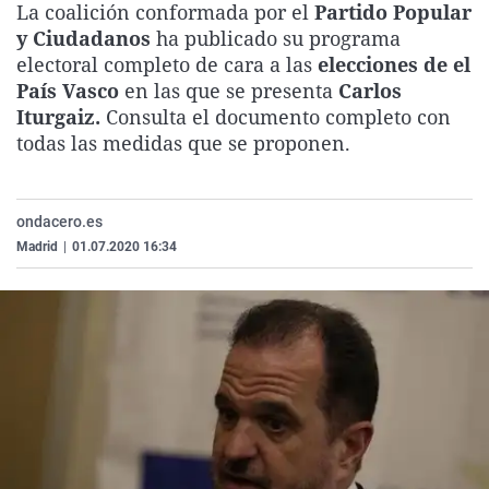
La coalición conformada por el
Partido Popular
La rosa de los vientos
Caso
Extremadura
Virales
y Ciudadanos
ha publicado su programa
Gente viajera
Retornados
Galicia
Televisión
electoral completo de cara a las
elecciones de el
País Vasco
en las que se presenta
Carlos
Como el perro y el gat
Equipo de investigaci
La Rioja
Elecciones
Iturgaiz.
Consulta el documento completo con
Operación Viuda Negr
Navarra
todas las medidas que se proponen.
País Vasco
ondacero.es
Madrid
|
01.07.2020 16:34