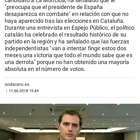
candidato a La Moncloa, ha señalado que le
La rosa de los vientos
Caso
Extremadura
Virales
"preocupa que el presidente de España
desaparezca en combate" en relación con que no
Gente viajera
Retornados
Galicia
Televisión
haya aparecido tras las elecciones en Cataluña.
Como el perro y el gat
Equipo de investigaci
La Rioja
Elecciones
Durante una entrevista en Espejo Público, el político
catalán ha celebrado el resultado histórico de su
Operación Viuda Negr
Navarra
partido en la región y ha señalado que las fuerzas
independentistas "van a intentar fingir estos dos
País Vasco
meses una victoria que todo el mundo sabe que es
una derrota" porque no han obtenido una mayoría
absoluta en el número de votos.
ondacero.es
|
11.06.2018 15:49