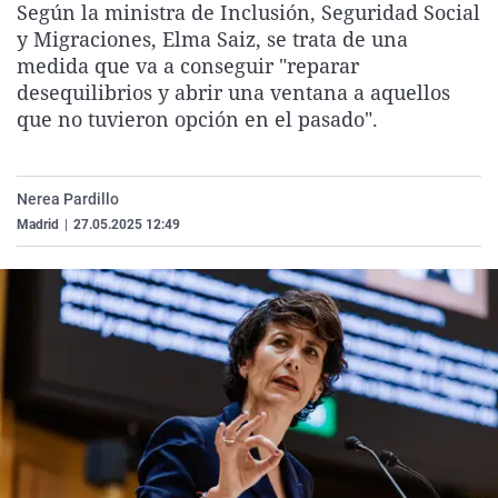
Según la ministra de Inclusión, Seguridad Social
La rosa de los vientos
Caso
Extremadura
Virales
y Migraciones, Elma Saiz, se trata de una
Gente viajera
Retornados
Galicia
Televisión
medida que va a conseguir "reparar
desequilibrios y abrir una ventana a aquellos
Como el perro y el gat
Equipo de investigaci
La Rioja
Elecciones
que no tuvieron opción en el pasado".
Operación Viuda Negr
Navarra
País Vasco
Nerea Pardillo
Madrid
|
27.05.2025 12:49