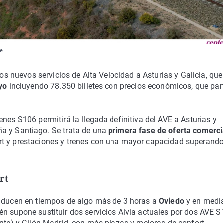
fe
los nuevos servicios de Alta Velocidad a Asturias y Galicia, que
ayo
incluyendo 78.350 billetes con precios económicos, que par
nes S106 permitirá la llegada definitiva del AVE a Asturias y
ña y Santiago. Se trata de una
primera fase de oferta comerci
rt y prestaciones y trenes con una mayor capacidad superando
rt
raducen en tiempos de algo más de 3 horas a
Oviedo
y en medi
én supone sustituir dos servicios Alvia actuales por dos AVE 
ante) y Gijón-Madrid, con más plazas y mejoras de confort.