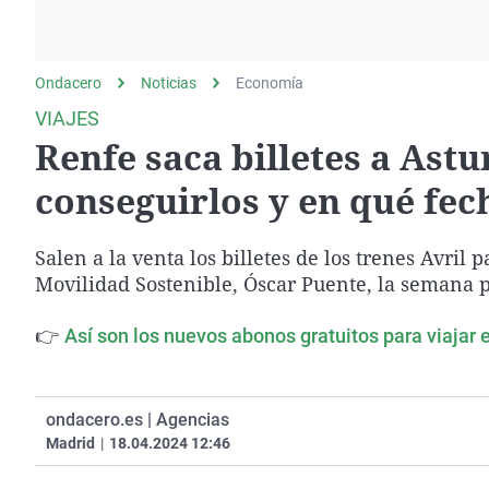
La rosa de los vientos
Caso
Extremadura
Gente viajera
Retornados
Galicia
Ondacero
Noticias
Como el perro y el
Economía
Equipo de investigación
La Rioja
gato
VIAJES
Operación Viuda
Navarra
Renfe saca billetes a Astu
Negra
País Vasco
conseguirlos y en qué fec
Salen a la venta los billetes de los trenes Avril
Movilidad Sostenible, Óscar Puente, la semana 
👉
Así son los nuevos abonos gratuitos para viajar 
ondacero.es | Agencias
Madrid
|
18.04.2024 12:46