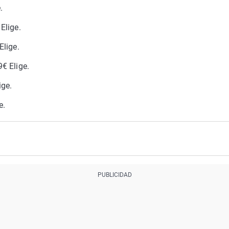
.
Elige.
lige.
€ Elige.
ige.
e.