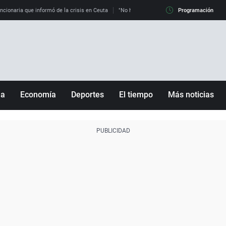
uncionaria que informó de la crisis en Ceuta
"No hay mafias, que no nos engañen": exper
Programación
ña
Economía
Deportes
El tiempo
Más noticias
Fútbol
Sociedad
Baloncesto
Mundo
Tenis
Salud
Motor
Cultura
Ciencia y Tecnología
adrid
Gastronomía
nciana
Medio ambiente