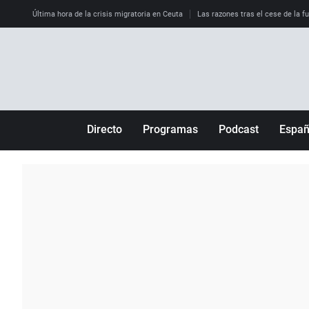
Última hora de la crisis migratoria en Ceuta
Las razones tras el cese de la f
Directo
Programas
Podcast
Espa
Más de uno
Los Perseguidos
Andalucía
Por fin
Malas decisiones
Aragón
Julia en la onda
Expedientes del más allá
Baleares
La brújula
El viaje del Guernica
Cantabria
Radioestadio
Invisibles
Cataluña
Radioestadio noche
Prohibido morirse
Comunidad de M
El colegio invisible
Esto no ha pasado
Comunitat Vale