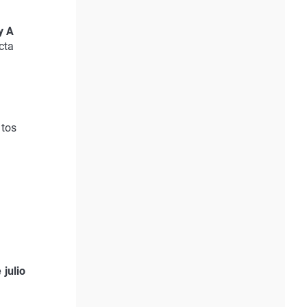
y A
cta
ntos
e
 julio