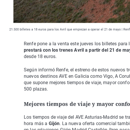
21.500 billetes a 18 euros para los Avril que empiezan a operar el 21 de mayo | Ren
Renfe pone a la venta este jueves los billetes para 
prestará con los trenes Avril a partir del 21 de m
desde 18 euros.
Según informó Renfe, el estreno de estos nuevos tre
nuevos destinos AVE en Galicia como Vigo, A Coru
que supone mejores tiempos de viaje, mayor confo
500 plazas.
Mejores tiempos de viaje y mayor confo
Los tiempos de viaje del AVE Asturias-Madrid se t
hora más a
Gijón
. La nueva oferta comercial tambi
en las relaciones Gijón-Madrid-Castellón (tren pas