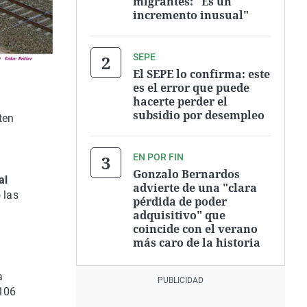
migrantes: "Es un
incremento inusual"
SEPE
El SEPE lo confirma: este
es el error que puede
hacerte perder el
subsidio por desempleo
ten
EN POR FIN
Gonzalo Bernardos
al
advierte de una "clara
 las
pérdida de poder
adquisitivo" que
coincide con el verano
más caro de la historia
a
S106