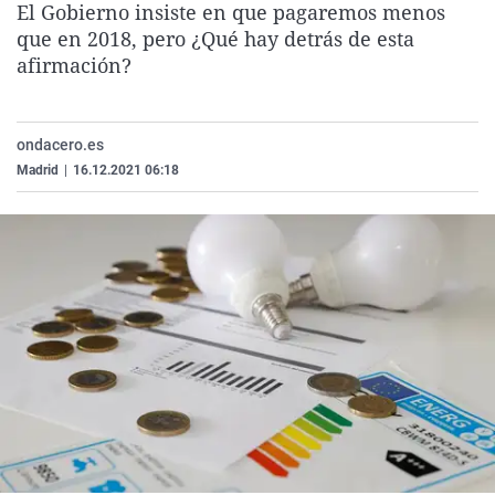
El Gobierno insiste en que pagaremos menos
La rosa de los vientos
Caso
Extremadura
Virales
que en 2018, pero ¿Qué hay detrás de esta
Gente viajera
Retornados
Galicia
Televisión
afirmación?
Como el perro y el gat
Equipo de investigaci
La Rioja
Elecciones
Operación Viuda Negr
Navarra
ondacero.es
Madrid
|
16.12.2021 06:18
País Vasco