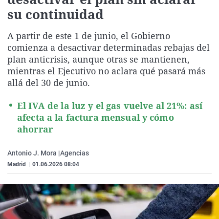
La rosa de los vientos
Caso
Extremadura
Virales
su continuidad
Gente viajera
Retornados
Galicia
Televisión
A partir de este 1 de junio, el Gobierno
Como el perro y el gat
Equipo de investigaci
La Rioja
Elecciones
comienza a desactivar determinadas rebajas del
plan anticrisis, aunque otras se mantienen,
Operación Viuda Negr
Navarra
mientras el Ejecutivo no aclara qué pasará más
País Vasco
allá del 30 de junio.
El IVA de la luz y el gas vuelve al 21%: así
afecta a la factura mensual y cómo
ahorrar
Antonio J. Mora |
Agencias
Madrid
|
01.06.2026 08:04