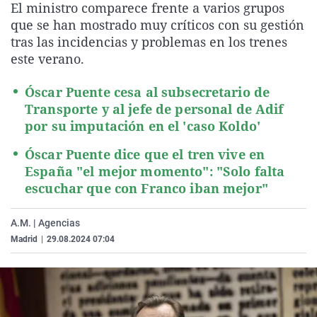
El ministro comparece frente a varios grupos
La rosa de los vientos
Caso
Extremadura
Virales
que se han mostrado muy críticos con su gestión
Gente viajera
Retornados
Galicia
Televisión
tras las incidencias y problemas en los trenes
este verano.
Como el perro y el gat
Equipo de investigaci
La Rioja
Elecciones
Operación Viuda Negr
Navarra
Óscar Puente cesa al subsecretario de
Transporte y al jefe de personal de Adif
País Vasco
por su imputación en el 'caso Koldo'
Óscar Puente dice que el tren vive en
España "el mejor momento": "Solo falta
escuchar que con Franco iban mejor"
A.M. | Agencias
Madrid
|
29.08.2024 07:04