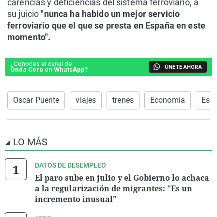
carencias y deficiencias del sistema ferroviario, a
su juicio
"nunca ha habido un mejor servicio
ferroviario que el que se presta en España en este
momento".
¿Conoces el canal de
ÚNETE AHORA
Onda Cero en WhatsApp?
Oscar Puente
viajes
trenes
Economía
Esp
LO MÁS
DATOS DE DESEMPLEO
El paro sube en julio y el Gobierno lo achaca
a la regularización de migrantes: "Es un
incremento inusual"