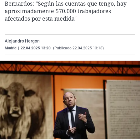
Bernardos: "Según las cuentas que tengo, hay
La rosa de los vientos
Caso
Extremadura
Virales
aproximadamente 570.000 trabajadores
Gente viajera
Retornados
Galicia
Televisión
afectados por esta medida"
Como el perro y el gat
Equipo de investigaci
La Rioja
Elecciones
Operación Viuda Negr
Navarra
Alejandro Hergon
Madrid
|
22.04.2025 13:20
(Publicado 22.04.2025 13:18)
País Vasco