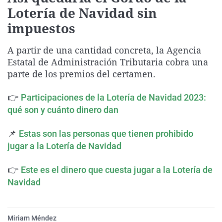
La rosa de los vientos
Caso
Extremadura
Virales
Lotería de Navidad sin
impuestos
Gente viajera
Retornados
Galicia
Televisión
Como el perro y el gat
Equipo de investigaci
La Rioja
Elecciones
A partir de una cantidad concreta, la Agencia
Operación Viuda Negr
Navarra
Estatal de Administración Tributaria cobra una
parte de los premios del certamen.
País Vasco
👉
Participaciones de la Lotería de Navidad 2023:
qué son y cuánto dinero dan
📌
Estas son las personas que tienen prohibido
jugar a la Lotería de Navidad
👉
Este es el dinero que cuesta jugar a la Lotería de
Navidad
Miriam Méndez