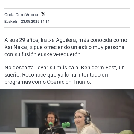
La rosa de los vientos
Caso
Extremadura
Virales
Onda Cero Vitoria
Gente viajera
Retornados
Galicia
Televisión
Euskadi
|
23.05.2025 14:14
Como el perro y el gat
Equipo de investigaci
La Rioja
Elecciones
Operación Viuda Negr
Navarra
A sus 29 años, Iratxe Aguilera, más conocida como
Kai Nakai, sigue ofreciendo un estilo muy personal
País Vasco
con su fusión euskera-reguetón.
No descarta llevar su música al Benidorm Fest, un
sueño. Reconoce que ya lo ha intentado en
programas como Operación Triunfo.