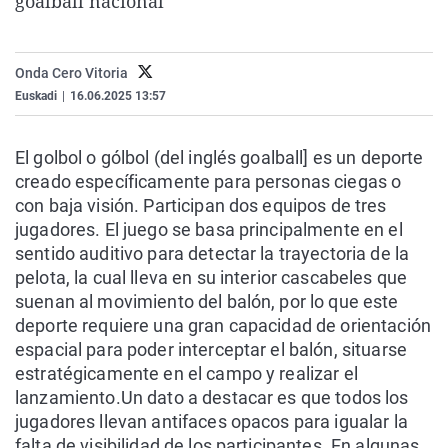
goalball nacional
La rosa de los vientos
Caso
Extremadura
Virales
Gente viajera
Retornados
Galicia
Televisión
Onda Cero Vitoria
Como el perro y el gat
Equipo de investigaci
La Rioja
Elecciones
Euskadi
|
16.06.2025 13:57
Operación Viuda Negr
Navarra
El golbol o gólbol (del inglés goalball]​ es un deporte
País Vasco
creado específicamente para personas ciegas o
con baja visión. Participan dos equipos de tres
jugadores. El juego se basa principalmente en el
sentido auditivo para detectar la trayectoria de la
pelota, la cual lleva en su interior cascabeles que
suenan al movimiento del balón, por lo que este
deporte requiere una gran capacidad de orientación
espacial para poder interceptar el balón, situarse
estratégicamente en el campo y realizar el
lanzamiento.Un dato a destacar es que todos los
jugadores llevan antifaces opacos para igualar la
falta de visibilidad de los participantes. En algunas