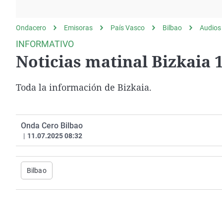
La rosa de los vientos
Caso
Extremadura
Gente viajera
Retornados
Galicia
Ondacero
Emisoras
País Vasco
Bilbao
Audios
Como el perro y el
Equipo de investigación
La Rioja
INFORMATIVO
gato
Noticias matinal Bizkaia 
Operación Viuda
Navarra
Negra
País Vasco
Toda la información de Bizkaia.
Onda Cero Bilbao
|
11.07.2025 08:32
Bilbao