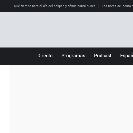
Qué tiempo hará el día del eclipse y dónde habrá nubes
Las horas de locura qu
Directo
Programas
Podcast
Espa
Más de uno
Los Perseguidos
Andalucía
Por fin
Malas decisiones
Aragón
Julia en la onda
Expedientes del más allá
Baleares
La brújula
El viaje del Guernica
Cantabria
Radioestadio
Invisibles
Cataluña
Radioestadio noche
Prohibido morirse
Comunidad de M
El colegio invisible
Esto no ha pasado
Comunitat Vale