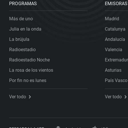
PROGRAMAS
EMISORAS
Más de uno
Madrid
Julia en la onda
Catalunya
La brújula
Andalucía
Radioestadio
Valencia
Radioestadio Noche
Extremadu
La rosa de los vientos
Asturias
Por fin no es lunes
País Vasco
Ver todo
Ver todo