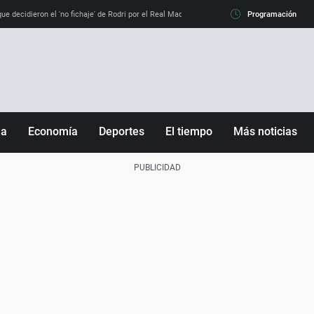
e decidieron el 'no fichaje' de Rodri por el Real Madrid y su 'sí' al Barça
Programación
La llamada de
ña
Economía
Deportes
El tiempo
Más noticias
Fútbol
Sociedad
Baloncesto
Mundo
Tenis
Salud
Motor
Cultura
Ciencia y Tecnología
adrid
Gastronomía
nciana
Medio ambiente