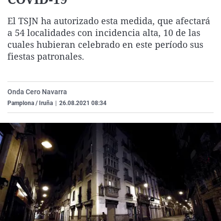
La rosa de los vientos
Caso
Extremadura
Virales
El TSJN ha autorizado esta medida, que afectará
Gente viajera
Retornados
Galicia
Televisión
a 54 localidades con incidencia alta, 10 de las
Como el perro y el gat
Equipo de investigaci
La Rioja
Elecciones
cuales hubieran celebrado en este período sus
fiestas patronales.
Operación Viuda Negr
Navarra
País Vasco
Onda Cero Navarra
Pamplona / Iruña
|
26.08.2021 08:34