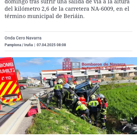
domingo tras sufrir una salida de vía a la altura
La rosa de los vientos
Caso
Extremadura
Virales
del kilómetro 2,6 de la carretera NA-6009, en el
término municipal de Beriáin.
Gente viajera
Retornados
Galicia
Televisión
Como el perro y el gat
Equipo de investigaci
La Rioja
Elecciones
Operación Viuda Negr
Navarra
Onda Cero Navarra
Pamplona / Iruña
|
07.04.2025 08:08
País Vasco