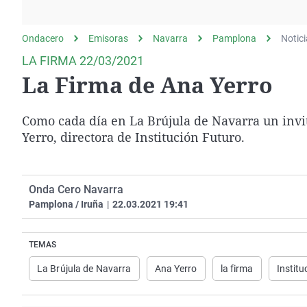
La rosa de los vientos
Caso
Extremadura
Gente viajera
Retornados
Galicia
Ondacero
Emisoras
Navarra
Pamplona
Notic
Como el perro y el
Equipo de investigación
La Rioja
LA FIRMA 22/03/2021
gato
La Firma de Ana Yerro
Operación Viuda
Navarra
Negra
País Vasco
Como cada día en La Brújula de Navarra un invit
Yerro, directora de Institución Futuro.
Onda Cero Navarra
Pamplona / Iruña
|
22.03.2021 19:41
TEMAS
La Brújula de Navarra
Ana Yerro
la firma
Institu