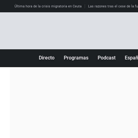
Última hora de la crisis migratoria en Ceuta
Las razones tras el cese de la f
Directo
Programas
Podcast
Espa
Más de uno
Los Perseguidos
Andalucía
Por fin
Malas decisiones
Aragón
Julia en la onda
Expedientes del más allá
Baleares
La brújula
El viaje del Guernica
Cantabria
Radioestadio
Invisibles
Cataluña
Radioestadio noche
Prohibido morirse
Comunidad de M
El colegio invisible
Esto no ha pasado
Comunitat Vale