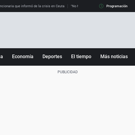
uncionaria que informó de la crisis en Ceuta
"No hay mafias, que no nos engañen": exper
Programación
ña
Economía
Deportes
El tiempo
Más noticias
Fútbol
Sociedad
Baloncesto
Mundo
Tenis
Salud
Motor
Cultura
Ciencia y Tecnología
adrid
Gastronomía
nciana
Medio ambiente