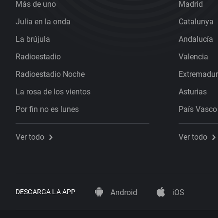
Más de uno
Madrid
Julia en la onda
Catalunya
La brújula
Andalucía
Radioestadio
Valencia
Radioestadio Noche
Extremadu
La rosa de los vientos
Asturias
Por fin no es lunes
País Vasco
Ver todo
Ver todo
DESCARGA LA APP
Android
iOS