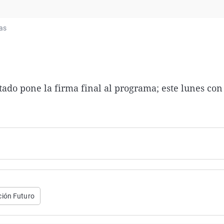
Virales
Televisión
ias
Elecciones
ado pone la firma final al programa; este lunes co
ción Futuro