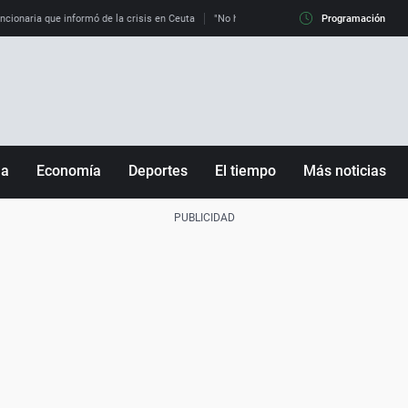
uncionaria que informó de la crisis en Ceuta
"No hay mafias, que no nos engañen": exper
Programación
ña
Economía
Deportes
El tiempo
Más noticias
Fútbol
Sociedad
Baloncesto
Mundo
Tenis
Salud
Motor
Cultura
Ciencia y Tecnología
adrid
Gastronomía
nciana
Medio ambiente