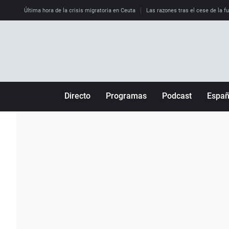
Última hora de la crisis migratoria en Ceuta
Las razones tras el cese de la f
Directo
Programas
Podcast
Espa
Más de uno
Los Perseguidos
Andalucía
Por fin
Malas decisiones
Aragón
Julia en la onda
Expedientes del más allá
Baleares
La brújula
El viaje del Guernica
Cantabria
Radioestadio
Invisibles
Cataluña
Radioestadio noche
Prohibido morirse
Comunidad de M
El colegio invisible
Esto no ha pasado
Comunitat Vale