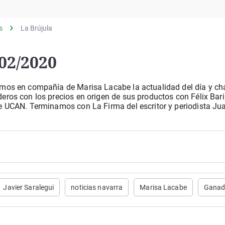
Virales
Televisión
s
La Brújula
Elecciones
02/2020
amos en compañía de Marisa Lacabe la actualidad del día y c
ros con los precios en origen de sus productos con Félix Bari
de UCAN. Terminamos con La Firma del escritor y periodista Ju
Javier Saralegui
noticias navarra
Marisa Lacabe
Ganad