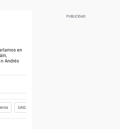
harlamos en
áin,
an Andrés
eros
UAGN