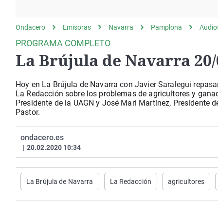
La rosa de los vientos
Caso
Extremadura
Gente viajera
Retornados
Galicia
Ondacero
Emisoras
Navarra
Pamplona
Audio
Como el perro y el
Equipo de investigación
La Rioja
PROGRAMA COMPLETO
gato
La Brújula de Navarra 20/
Operación Viuda
Navarra
Negra
País Vasco
Hoy en La Brújula de Navarra con Javier Saralegui repas
La Redacción sobre los problemas de agricultores y ganade
Presidente de la UAGN y José Mari Martínez, Presidente 
Pastor.
ondacero.es
|
20.02.2020 10:34
La Brújula de Navarra
La Redacción
agricultores