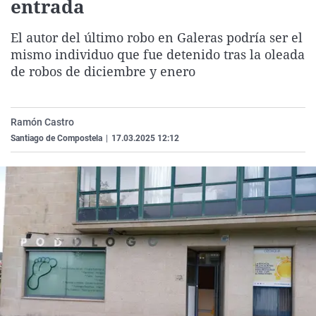
entrada
La rosa de los vientos
Caso
Extremadura
Virales
El autor del último robo en Galeras podría ser el
Gente viajera
Retornados
Galicia
Televisión
mismo individuo que fue detenido tras la oleada
Como el perro y el gat
Equipo de investigaci
La Rioja
Elecciones
de robos de diciembre y enero
Operación Viuda Negr
Navarra
País Vasco
Ramón Castro
Santiago de Compostela
|
17.03.2025 12:12