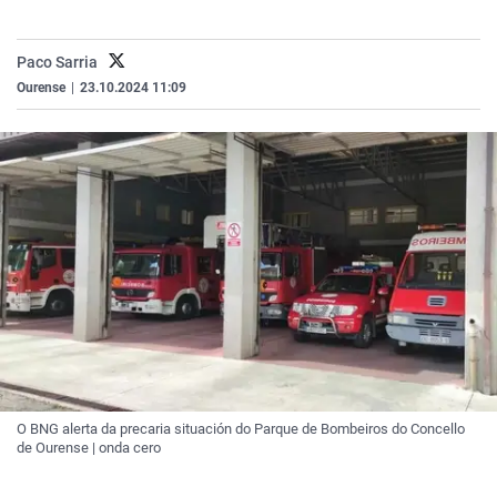
La rosa de los vientos
Caso
Extremadura
Virales
Gente viajera
Retornados
Galicia
Televisión
Paco Sarria
Ourense
|
23.10.2024 11:09
Como el perro y el gat
Equipo de investigaci
La Rioja
Elecciones
Operación Viuda Negr
Navarra
País Vasco
O BNG alerta da precaria situación do Parque de Bombeiros do Concello
de Ourense | onda cero