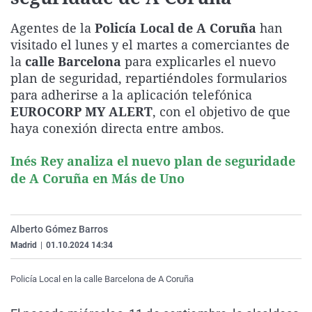
La rosa de los vientos
Caso
Extremadura
Virales
Agentes de la
Policía Local de A Coruña
han
Gente viajera
Retornados
Galicia
Televisión
visitado el lunes y el martes a comerciantes de
la
calle Barcelona
para explicarles el nuevo
Como el perro y el gat
Equipo de investigaci
La Rioja
Elecciones
plan de seguridad, repartiéndoles formularios
Operación Viuda Negr
Navarra
para adherirse a la aplicación telefónica
País Vasco
EUROCORP MY ALERT
, con el objetivo de que
haya conexión directa entre ambos.
Inés Rey analiza el nuevo plan de seguridade
de A Coruña en Más de Uno
Alberto Gómez Barros
Madrid
|
01.10.2024 14:34
Policía Local en la calle Barcelona de A Coruña