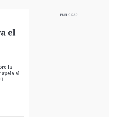
a el
bre la
 apela al
el