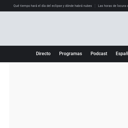
Qué tiempo hará el día del eclipse y dónde habrá nubes
Las horas de locura qu
Directo
Programas
Podcast
Espa
Más de uno
Los Perseguidos
Andalucía
Por fin
Malas decisiones
Aragón
Julia en la onda
Expedientes del más allá
Baleares
La brújula
El viaje del Guernica
Cantabria
Radioestadio
Invisibles
Cataluña
Radioestadio noche
Prohibido morirse
Comunidad de M
El colegio invisible
Esto no ha pasado
Comunitat Vale