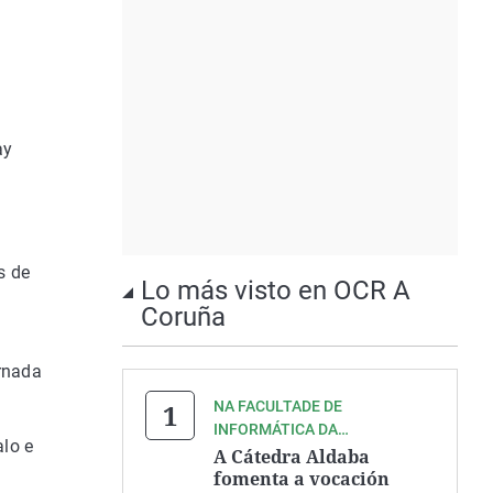
ay
y
s de
Lo más visto en OCR A
Coruña
ornada
NA FACULTADE DE
INFORMÁTICA DA
alo e
UNIVERSIDADE DA CORUÑA
A Cátedra Aldaba
fomenta a vocación