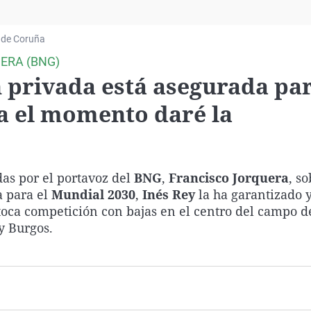
Virales
Televisión
 de Coruña
Elecciones
ERA (BNG)
n privada está asegurada par
a el momento daré la
as por el portavoz del
BNG
,
Francisco Jorquera
, so
a para el
Mundial 2030
,
Inés Rey
la ha garantizado y
 toca competición con bajas en el centro del campo d
y Burgos.