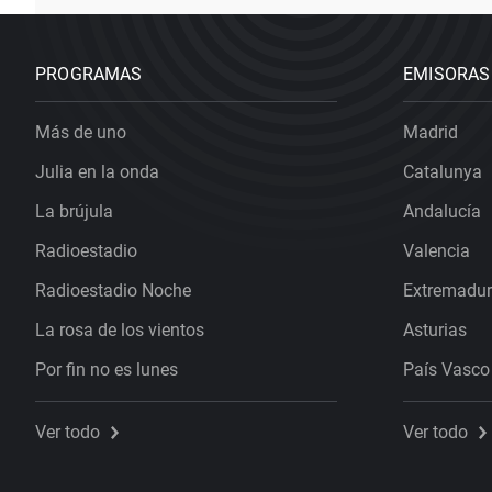
PROGRAMAS
EMISORAS
Más de uno
Madrid
Julia en la onda
Catalunya
La brújula
Andalucía
Radioestadio
Valencia
Radioestadio Noche
Extremadu
La rosa de los vientos
Asturias
Por fin no es lunes
País Vasco
Ver todo
Ver todo