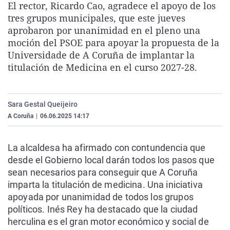
El rector, Ricardo Cao, agradece el apoyo de los
La rosa de los vientos
Caso
Extremadura
Virales
tres grupos municipales, que este jueves
Gente viajera
Retornados
Galicia
Televisión
aprobaron por unanimidad en el pleno una
moción del PSOE para apoyar la propuesta de la
Como el perro y el gat
Equipo de investigaci
La Rioja
Elecciones
Universidade de A Coruña de implantar la
Operación Viuda Negr
Navarra
titulación de Medicina en el curso 2027-28.
País Vasco
Sara Gestal Queijeiro
A Coruña
|
06.06.2025 14:17
La alcaldesa ha afirmado con contundencia que
desde el Gobierno local darán todos los pasos que
sean necesarios para conseguir que A Coruña
imparta la titulación de medicina. Una iniciativa
apoyada por unanimidad de todos los grupos
políticos. Inés Rey ha destacado que la ciudad
herculina es el gran motor económico y social de