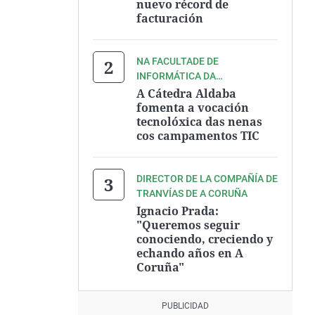
nuevo récord de
facturación
NA FACULTADE DE
INFORMÁTICA DA
UNIVERSIDADE DA CORUÑA
A Cátedra Aldaba
fomenta a vocación
tecnolóxica das nenas
cos campamentos TIC
DIRECTOR DE LA COMPAÑÍA DE
TRANVÍAS DE A CORUÑA
Ignacio Prada:
"Queremos seguir
conociendo, creciendo y
echando años en A
Coruña"