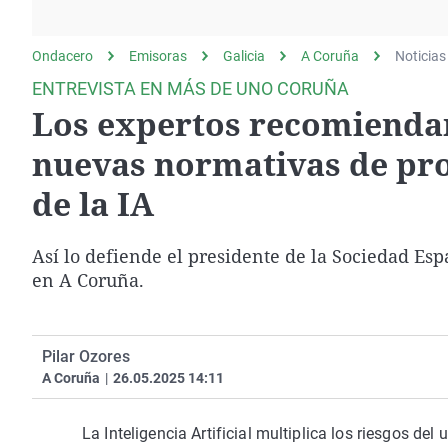
La rosa de los vientos
Caso
Extremadura
Gente viajera
Retornados
Galicia
Ondacero
Emisoras
Galicia
A Coruña
Noticias
Como el perro y el
Equipo de investigación
La Rioja
ENTREVISTA EN MÁS DE UNO CORUÑA
gato
Los expertos recomiendan
Operación Viuda
Navarra
Negra
País Vasco
nuevas normativas de prot
de la IA
Así lo defiende el presidente de la Sociedad Es
en A Coruña.
Pilar Ozores
A Coruña
|
26.05.2025 14:11
La Inteligencia Artificial multiplica los riesgos del