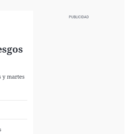
esgos
s y martes
s