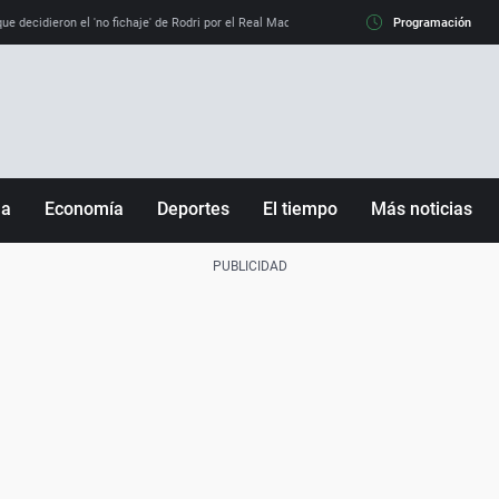
e decidieron el 'no fichaje' de Rodri por el Real Madrid y su 'sí' al Barça
Programación
La llamada de
ña
Economía
Deportes
El tiempo
Más noticias
Fútbol
Sociedad
Baloncesto
Mundo
Tenis
Salud
Motor
Cultura
Ciencia y Tecnología
adrid
Gastronomía
nciana
Medio ambiente