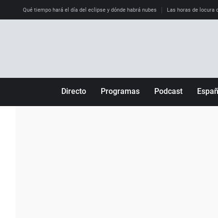
Qué tiempo hará el día del eclipse y dónde habrá nubes
Las horas de locura qu
Directo
Programas
Podcast
Espa
Más de uno
Los Perseguidos
Andalucía
Por fin
Malas decisiones
Aragón
Julia en la onda
Expedientes del más allá
Baleares
La brújula
El viaje del Guernica
Cantabria
Radioestadio
Invisibles
Cataluña
Radioestadio noche
Prohibido morirse
Comunidad de M
El colegio invisible
Esto no ha pasado
Comunitat Vale