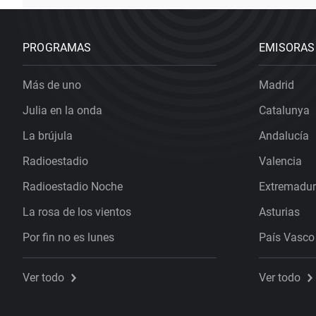
PROGRAMAS
EMISORAS
Más de uno
Madrid
Julia en la onda
Catalunya
La brújula
Andalucía
Radioestadio
Valencia
Radioestadio Noche
Extremadu
La rosa de los vientos
Asturias
Por fin no es lunes
País Vasco
Ver todo
Ver todo